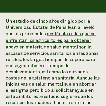
Suelo y agua
Informes anuales y financieros
Asociaciones empresariales
Historias de impacto
Donar
Donaciones planificadas
Latinos en la agricultura
Blog
Un estudio de cinco años dirigido por la
Sistemas alimentarios locales
Podcasts
Universidad Estatal de Pensilvania reveló
Informe de
Agricultura urbana
Publicaciones
impacto 2024
que los principales
obstáculos a los que se
Las mujeres en la agricultura
Boletín
Cursos cortos
Evento anual de reciclaje de productos electrónicos
enfrentan los agricultores para obtener
Consultas de los medios de comunicación
Vídeos
LEER EL INFORME
apoyo en materia de salud mental
son la
escasez de servicios sanitarios en las zonas
Programa de descuentos de NorthWestern Energy
Todos
rurales, los largos tiempos de espera para
Oportunidades de financiación
Servicios energéticos comerciales
contribuyen a la
Noticias
conseguir citas y el tiempo de
Servicios energéticos residenciales
resiliencia de la
desplazamiento, así como los elevados
LIHEAP
comunidad.
costes de la asistencia sanitaria. Aunque las
Centro de intercambio de información AgriSolar
DONAR AHORA
Internship Hub
iniciativas de salud mental suelen abordar
Buscar prácticas
el estigma percibido al solicitar ayuda en
Contratar a un becario
este ámbito, este estudio sugiere que los
recursos destinados a hacer frente a las