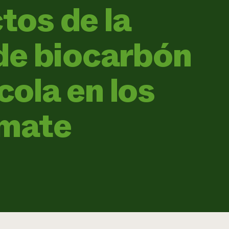
ctos de la
de biocarbón
cola en los
omate