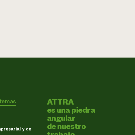
ATTRA
 temas
es una piedra
angular
de nuestro
presarial y de
trabajo.