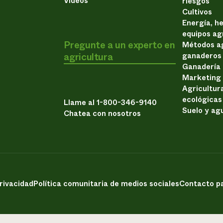
Vídeos
riesgos
Cultivos
Energía, h
equipos ag
Pregunte a un experto en
Métodos ag
agricultura
ganaderos
Ganadería
Marketing
Agricultur
ecológicas
Llame al 1-800-346-9140
Suelo y ag
Chatea con nosotros
privacidad
Política comunitaria de medios sociales
Contacto pa