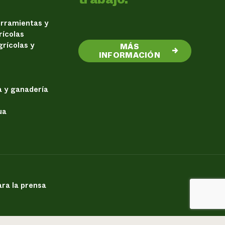
erramientas y
rícolas
rícolas y
MÁS
→
INFORMACIÓN
a y ganadería
ua
ra la prensa