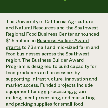
Suelo y agua
Informes anuales y financieros
Asociaciones empresariales
Historias de impacto
Donar
Donaciones planificadas
Latinos en la agricultura
Blog
The University of California Agriculture
Sistemas alimentarios locales
Podcasts
and Natural Resources and the Southwest
Informe de
Agricultura urbana
Publicaciones
impacto 2024
Regional Food Business Center announced
Las mujeres en la agricultura
Boletín
Cursos cortos
Evento anual de reciclaje de productos electrónicos
$1.5 million in
Business Builder Award
Consultas de los medios de comunicación
Vídeos
LEER EL INFORME
grants
to 73 small and mid-sized farm and
food businesses across the Southwest
Programa de descuentos de NorthWestern Energy
Todos
region. The Business Builder Award
Oportunidades de financiación
Servicios energéticos comerciales
contribuyen a la
Noticias
Program is designed to build capacity for
Servicios energéticos residenciales
resiliencia de la
food producers and processors by
LIHEAP
comunidad.
supporting infrastructure, innovation and
Centro de intercambio de información AgriSolar
DONAR AHORA
market access. Funded projects include
Internship Hub
Buscar prácticas
equipment for egg processing, grain
Contratar a un becario
milling, meat processing, and marketing
and packing supplies for small food