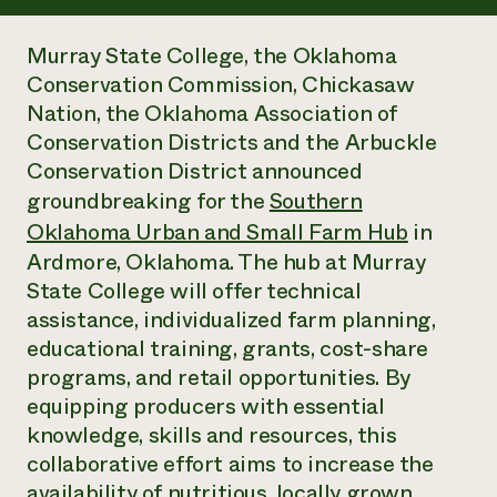
Suelo y agua
Informes anuales y financieros
Asociaciones empresariales
Historias de impacto
Donar
Murray State College, the Oklahoma
Donaciones planificadas
Conservation Commission, Chickasaw
Latinos en la agricultura
Blog
Nation, the Oklahoma Association of
Sistemas alimentarios locales
Podcasts
Informe de
Agricultura urbana
Conservation Districts and the Arbuckle
Publicaciones
impacto 2024
Las mujeres en la agricultura
Boletín
Cursos cortos
Conservation District announced
Evento anual de reciclaje de productos electrónicos
Consultas de los medios de comunicación
Vídeos
groundbreaking for the
Southern
LEER EL INFORME
Oklahoma Urban and Small Farm Hub
in
Ardmore, Oklahoma. The hub at Murray
Programa de descuentos de NorthWestern Energy
Todos
Oportunidades de financiación
State College will offer technical
Servicios energéticos comerciales
contribuyen a la
Noticias
assistance, individualized farm planning,
Servicios energéticos residenciales
resiliencia de la
LIHEAP
educational training, grants, cost-share
comunidad.
Centro de intercambio de información AgriSolar
programs, and retail opportunities. By
DONAR AHORA
Internship Hub
equipping producers with essential
Buscar prácticas
knowledge, skills and resources, this
Contratar a un becario
collaborative effort aims to increase the
availability of nutritious, locally grown