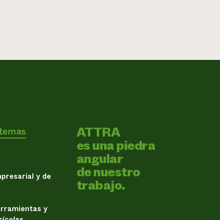
ATTRA
 temas
es una piedra
angular
de nuestro
presarial y de
trabajo.
erramientas y
rícolas