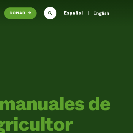
Español
English
DONAR
→
 manuales de
gricultor