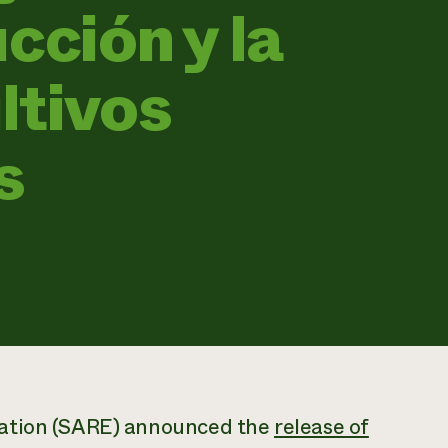
cción y la
ltivos
s
cation (SARE) announced the
release of