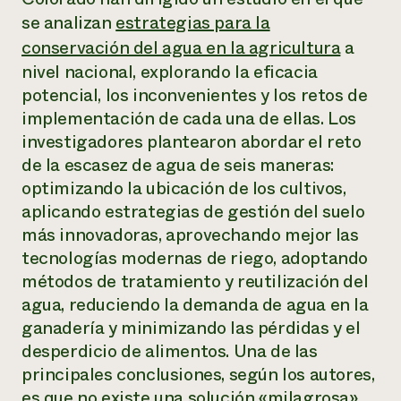
Suelo y agua
Informes anuales y financieros
se analizan
estrategias para la
Asociaciones empresariales
Historias de impacto
Donar
conservación del agua en la agricultura
a
Donaciones planificadas
nivel nacional, explorando la eficacia
Latinos en la agricultura
Blog
Sistemas alimentarios locales
potencial, los inconvenientes y los retos de
Podcasts
Informe de
Agricultura urbana
Publicaciones
implementación de cada una de ellas. Los
impacto 2024
Las mujeres en la agricultura
Boletín
Cursos cortos
investigadores plantearon abordar el reto
Evento anual de reciclaje de productos electrónicos
Consultas de los medios de comunicación
Vídeos
de la escasez de agua de seis maneras:
LEER EL INFORME
optimizando la ubicación de los cultivos,
aplicando estrategias de gestión del suelo
Programa de descuentos de NorthWestern Energy
Todos
Oportunidades de financiación
más innovadoras, aprovechando mejor las
Servicios energéticos comerciales
contribuyen a la
Noticias
tecnologías modernas de riego, adoptando
Servicios energéticos residenciales
resiliencia de la
LIHEAP
métodos de tratamiento y reutilización del
comunidad.
Centro de intercambio de información AgriSolar
agua, reduciendo la demanda de agua en la
DONAR AHORA
Internship Hub
ganadería y minimizando las pérdidas y el
Buscar prácticas
desperdicio de alimentos. Una de las
Contratar a un becario
principales conclusiones, según los autores,
es que no existe una solución «milagrosa»