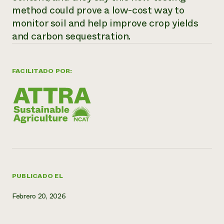
method could prove a low-cost way to
¿Necesit
monitor soil and help improve crop yields
un exper
and carbon sequestration.
Llame a la lí
FACILITADO POR:
directa de 
1-800-346-9
PUBLICADO EL
Febrero 20, 2026