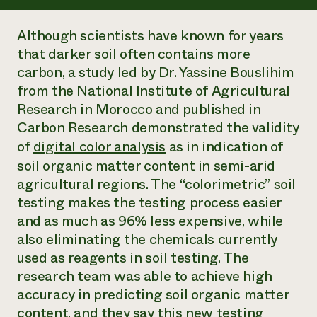
Suelo y agua
Informes anuales y financieros
Asociaciones empresariales
Historias de impacto
Donar
Although scientists have known for years
Donaciones planificadas
that darker soil often contains more
Latinos en la agricultura
Blog
carbon, a study led by Dr. Yassine Bouslihim
Sistemas alimentarios locales
Podcasts
Informe de
Agricultura urbana
from the National Institute of Agricultural
Publicaciones
impacto 2024
Las mujeres en la agricultura
Boletín
Cursos cortos
Research in Morocco and published in
Evento anual de reciclaje de productos electrónicos
Consultas de los medios de comunicación
Vídeos
Carbon Research
demonstrated the validity
LEER EL INFORME
of
digital color analysis
as in indication of
soil organic matter content in semi-arid
Programa de descuentos de NorthWestern Energy
Todos
Oportunidades de financiación
agricultural regions. The “colorimetric” soil
Servicios energéticos comerciales
contribuyen a la
Noticias
testing makes the testing process easier
Servicios energéticos residenciales
resiliencia de la
LIHEAP
and as much as 96% less expensive, while
comunidad.
Centro de intercambio de información AgriSolar
also eliminating the chemicals currently
DONAR AHORA
Internship Hub
used as reagents in soil testing. The
Buscar prácticas
research team was able to achieve high
Contratar a un becario
accuracy in predicting soil organic matter
content, and they say this new testing