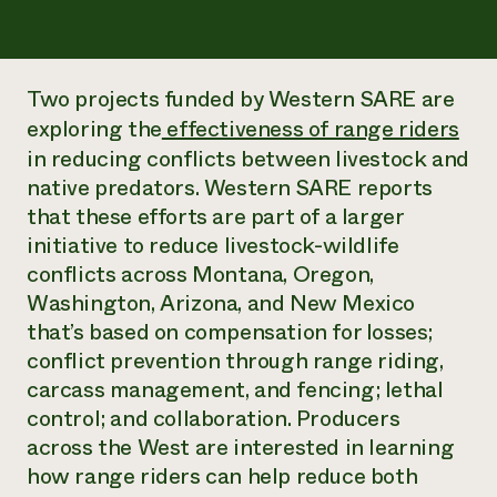
Suelo y agua
Informes anuales y financieros
Asociaciones empresariales
Historias de impacto
Donar
Donaciones planificadas
Latinos en la agricultura
Blog
Two projects funded by Western SARE are
Sistemas alimentarios locales
Podcasts
Informe de
exploring the
effectiveness of range riders
Agricultura urbana
Publicaciones
impacto 2024
in reducing conflicts between livestock and
Las mujeres en la agricultura
Boletín
Cursos cortos
Evento anual de reciclaje de productos electrónicos
native predators. Western SARE reports
Consultas de los medios de comunicación
Vídeos
LEER EL INFORME
that these efforts are part of a larger
initiative to reduce livestock-wildlife
conflicts across Montana, Oregon,
Programa de descuentos de NorthWestern Energy
Todos
Oportunidades de financiación
Servicios energéticos comerciales
contribuyen a la
Washington, Arizona, and New Mexico
Noticias
Servicios energéticos residenciales
resiliencia de la
that’s based on compensation for losses;
LIHEAP
comunidad.
conflict prevention through range riding,
Centro de intercambio de información AgriSolar
DONAR AHORA
carcass management, and fencing; lethal
Internship Hub
Buscar prácticas
control; and collaboration. Producers
Contratar a un becario
across the West are interested in learning
how range riders can help reduce both