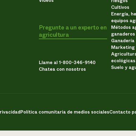
Vídeos
riesgos
Cultivos
Energía, h
equipos ag
Pregunte a un experto en
Métodos ag
agricultura
ganaderos
Ganadería
Marketing
Agricultur
ecológicas
Llame al 1-800-346-9140
Suelo y ag
Chatea con nosotros
privacidad
Política comunitaria de medios sociales
Contacto pa