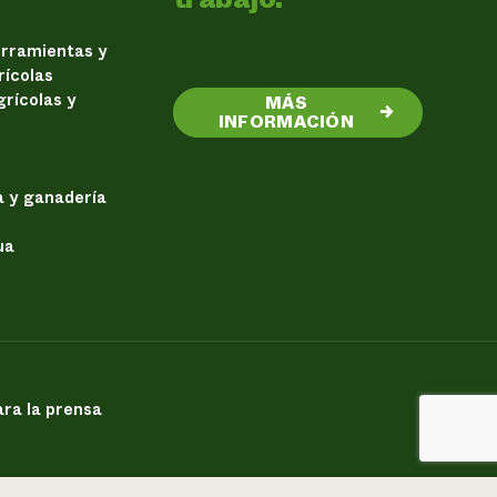
erramientas y
rícolas
rícolas y
MÁS
→
INFORMACIÓN
a y ganadería
ua
ra la prensa