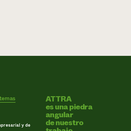
ATTRA
 temas
es una piedra
angular
de nuestro
presarial y de
trabajo.