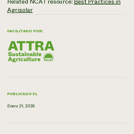
Related NCAT resource:
Best Practices in
Agrisolar
¿Necesit
un exper
FACILITADO POR:
Llame a la lí
directa de 
1-800-346-9
PUBLICADO EL
Enero 21, 2026