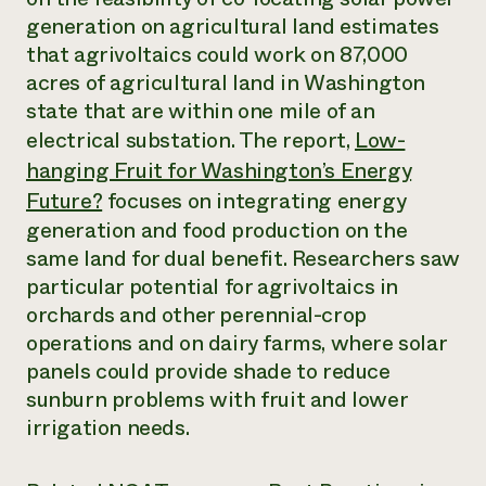
Suelo y agua
Informes anuales y financieros
generation on agricultural land estimates
Asociaciones empresariales
Historias de impacto
Donar
that agrivoltaics could work on 87,000
Donaciones planificadas
acres of agricultural land in Washington
Latinos en la agricultura
Blog
state that are within one mile of an
Sistemas alimentarios locales
Podcasts
Informe de
Agricultura urbana
electrical substation. The report,
Low-
Publicaciones
impacto 2024
Las mujeres en la agricultura
Boletín
Cursos cortos
hanging Fruit for Washington’s Energy
Evento anual de reciclaje de productos electrónicos
Consultas de los medios de comunicación
Vídeos
Future?
focuses on integrating energy
LEER EL INFORME
generation and food production on the
same land for dual benefit. Researchers saw
Programa de descuentos de NorthWestern Energy
Todos
Oportunidades de financiación
particular potential for agrivoltaics in
Servicios energéticos comerciales
contribuyen a la
Noticias
Servicios energéticos residenciales
orchards and other perennial-crop
resiliencia de la
LIHEAP
operations and on dairy farms, where solar
comunidad.
Centro de intercambio de información AgriSolar
panels could provide shade to reduce
DONAR AHORA
Internship Hub
sunburn problems with fruit and lower
Buscar prácticas
irrigation needs.
Contratar a un becario