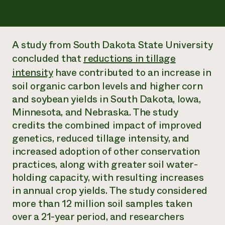
Suelo y agua
Informes anuales y financieros
Asociaciones empresariales
Historias de impacto
Donar
Donaciones planificadas
Latinos en la agricultura
Blog
A study from South Dakota State University
Sistemas alimentarios locales
Podcasts
Informe de
concluded that
reductions in tillage
Agricultura urbana
Publicaciones
impacto 2024
intensity
have contributed to an increase in
Las mujeres en la agricultura
Boletín
Cursos cortos
Evento anual de reciclaje de productos electrónicos
Consultas de los medios de comunicación
soil organic carbon levels and higher corn
Vídeos
LEER EL INFORME
and soybean yields in South Dakota, Iowa,
Minnesota, and Nebraska. The study
Programa de descuentos de NorthWestern Energy
Todos
credits the combined impact of improved
Oportunidades de financiación
Servicios energéticos comerciales
contribuyen a la
Noticias
genetics, reduced tillage intensity, and
Servicios energéticos residenciales
resiliencia de la
increased adoption of other conservation
LIHEAP
comunidad.
practices, along with greater soil water-
Centro de intercambio de información AgriSolar
DONAR AHORA
holding capacity, with resulting increases
Internship Hub
Buscar prácticas
in annual crop yields. The study considered
Contratar a un becario
more than 12 million soil samples taken
over a 21-year period, and researchers