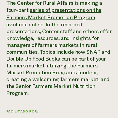
Suelo y agua
The Center for Rural Affairs is making a
Informes anuales y financieros
Asociaciones empresariales
four-part
series of presentations on the
Historias de impacto
Donar
Farmers Market Promotion Program
Donaciones planificadas
Latinos en la agricultura
Blog
available online. In the recorded
Sistemas alimentarios locales
Podcasts
Informe de
presentations, Center staff and others offer
Agricultura urbana
Publicaciones
impacto 2024
knowledge, resources, and insights for
Las mujeres en la agricultura
Boletín
Cursos cortos
Evento anual de reciclaje de productos electrónicos
Consultas de los medios de comunicación
managers of farmers markets in rural
Vídeos
LEER EL INFORME
communities. Topics include how SNAP and
Double Up Food Bucks can be part of your
Programa de descuentos de NorthWestern Energy
Todos
farmers market, utilizing the Farmers
Oportunidades de financiación
Servicios energéticos comerciales
contribuyen a la
Noticias
Market Promotion Program’s funding,
Servicios energéticos residenciales
resiliencia de la
creating a welcoming farmers market, and
LIHEAP
comunidad.
the Senior Farmers Market Nutrition
Centro de intercambio de información AgriSolar
DONAR AHORA
Program.
Internship Hub
Buscar prácticas
Contratar a un becario
FACILITADO POR: