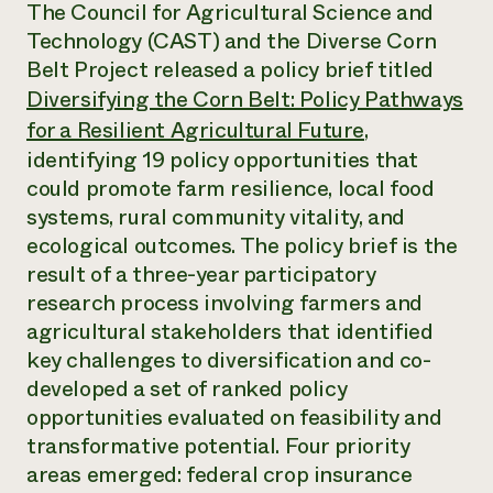
Suelo y agua
The Council for Agricultural Science and
Informes anuales y financieros
Asociaciones empresariales
Technology (CAST) and the Diverse Corn
Historias de impacto
Donar
Belt Project released a policy brief titled
Donaciones planificadas
Latinos en la agricultura
Blog
Diversifying the Corn Belt: Policy Pathways
Sistemas alimentarios locales
Podcasts
Informe de
for a Resilient Agricultural Future
,
Agricultura urbana
Publicaciones
impacto 2024
identifying 19 policy opportunities that
Las mujeres en la agricultura
Boletín
Cursos cortos
Evento anual de reciclaje de productos electrónicos
Consultas de los medios de comunicación
could promote farm resilience, local food
Vídeos
LEER EL INFORME
systems, rural community vitality, and
ecological outcomes. The policy brief is the
Programa de descuentos de NorthWestern Energy
Todos
result of a three-year participatory
Oportunidades de financiación
Servicios energéticos comerciales
contribuyen a la
Noticias
research process involving farmers and
Servicios energéticos residenciales
resiliencia de la
agricultural stakeholders that identified
LIHEAP
comunidad.
key challenges to diversification and co-
Centro de intercambio de información AgriSolar
DONAR AHORA
developed a set of ranked policy
Internship Hub
Buscar prácticas
opportunities evaluated on feasibility and
Contratar a un becario
transformative potential. Four priority
areas emerged: federal crop insurance