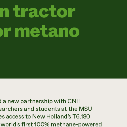
n tractor
or metano
d a new partnership with CNH
esearchers and students at the MSU
es access to New Holland’s T6.180
e
world’s first 100% methane-powered