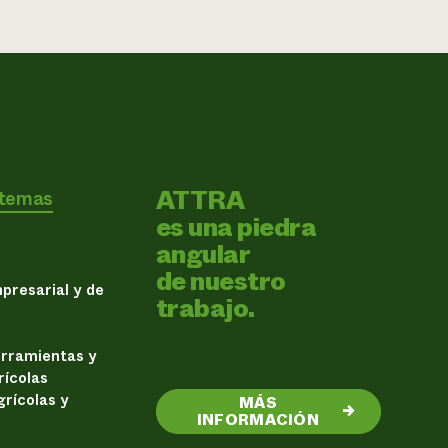
ATTRA
 temas
es una piedra
angular
de nuestro
presarial y de
trabajo.
erramientas y
rícolas
rícolas y
MÁS
→
INFORMACIÓN