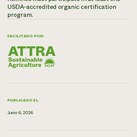
USDA-accredited organic certification
¿Necesit
program.
un exper
Llame a la lí
FACILITADO POR:
directa de 
1-800-346-9
PUBLICADO EL
Junio 6, 2026