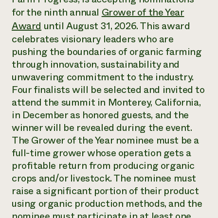
Suelo y agua
Informes anuales y financieros
for the ninth annual
Grower of the Year
Asociaciones empresariales
Historias de impacto
Donar
Award
until August 31, 2026. This award
Donaciones planificadas
celebrates visionary leaders who are
Latinos en la agricultura
Blog
Sistemas alimentarios locales
pushing the boundaries of organic farming
Podcasts
Informe de
Agricultura urbana
Publicaciones
through innovation, sustainability and
impacto 2024
Las mujeres en la agricultura
Boletín
Cursos cortos
unwavering commitment to the industry.
Evento anual de reciclaje de productos electrónicos
Consultas de los medios de comunicación
Vídeos
Four finalists will be selected and invited to
LEER EL INFORME
attend the summit in Monterey, California,
in December as honored guests, and the
Programa de descuentos de NorthWestern Energy
Todos
Oportunidades de financiación
winner will be revealed during the event.
Servicios energéticos comerciales
contribuyen a la
Noticias
The Grower of the Year nominee must be a
Servicios energéticos residenciales
resiliencia de la
LIHEAP
full-time grower whose operation gets a
comunidad.
Centro de intercambio de información AgriSolar
profitable return from producing organic
DONAR AHORA
Internship Hub
crops and/or livestock. The nominee must
Buscar prácticas
raise a significant portion of their product
Contratar a un becario
using organic production methods, and the
nominee must participate in at least one