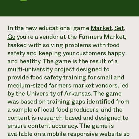
Suelo y agua
Informes anuales y financieros
Asociaciones empresariales
Historias de impacto
Donar
Donaciones planificadas
Latinos en la agricultura
Blog
In the new educational game
Market, Set,
Sistemas alimentarios locales
Podcasts
Informe de
Go
you’re a vendor at the Farmers Market,
Agricultura urbana
Publicaciones
impacto 2024
tasked with solving problems with food
Las mujeres en la agricultura
Boletín
Cursos cortos
Evento anual de reciclaje de productos electrónicos
Consultas de los medios de comunicación
safety and keeping your customers happy
Vídeos
LEER EL INFORME
and healthy. The game is the result of a
multi-university project designed to
Programa de descuentos de NorthWestern Energy
Todos
provide food safety training for small and
Oportunidades de financiación
Servicios energéticos comerciales
contribuyen a la
Noticias
medium-sized farmers market vendors, led
Servicios energéticos residenciales
resiliencia de la
by the University of Arkansas. The game
LIHEAP
comunidad.
was based on training gaps identified from
Centro de intercambio de información AgriSolar
DONAR AHORA
a sample of local food producers, and the
Internship Hub
Buscar prácticas
content is research-based and designed to
Contratar a un becario
ensure content accuracy. The game is
available on a mobile responsive website so