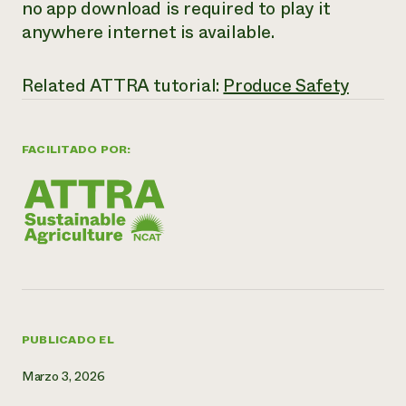
no app download is required to play it
anywhere internet is available.
¿Necesit
un exper
Related ATTRA tutorial:
Produce Safety
Llame a la lí
directa de 
FACILITADO POR:
1-800-346-9
PUBLICADO EL
Marzo 3, 2026