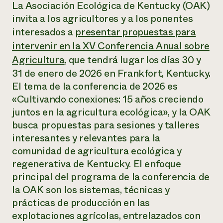
Suelo y agua
La Asociación Ecológica de Kentucky (OAK)
Informes anuales y financieros
Asociaciones empresariales
invita a los agricultores y a los ponentes
Historias de impacto
Donar
interesados a
presentar propuestas para
Donaciones planificadas
Latinos en la agricultura
Blog
intervenir en la XV Conferencia Anual sobre
Sistemas alimentarios locales
Podcasts
Informe de
Agricultura
, que tendrá lugar los días 30 y
Agricultura urbana
Publicaciones
impacto 2024
Las mujeres en la agricultura
31 de enero de 2026 en Frankfort, Kentucky.
Boletín
Cursos cortos
Evento anual de reciclaje de productos electrónicos
Consultas de los medios de comunicación
Vídeos
El tema de la conferencia de 2026 es
LEER EL INFORME
«Cultivando conexiones: 15 años creciendo
juntos en la agricultura ecológica», y la OAK
Programa de descuentos de NorthWestern Energy
Todos
busca propuestas para sesiones y talleres
Oportunidades de financiación
Servicios energéticos comerciales
contribuyen a la
Noticias
interesantes y relevantes para la
Servicios energéticos residenciales
resiliencia de la
comunidad de agricultura ecológica y
LIHEAP
comunidad.
regenerativa de Kentucky. El enfoque
Centro de intercambio de información AgriSolar
DONAR AHORA
Internship Hub
principal del programa de la conferencia de
Buscar prácticas
la OAK son los sistemas, técnicas y
Contratar a un becario
prácticas de producción en las
explotaciones agrícolas, entrelazados con