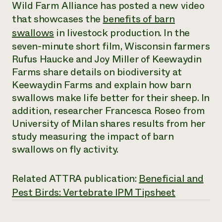
Suelo y agua
Wild Farm Alliance has posted a new video
Informes anuales y financieros
Asociaciones empresariales
that showcases the
benefits of barn
Historias de impacto
Donar
swallows
in livestock production. In the
Donaciones planificadas
Latinos en la agricultura
Blog
seven-minute short film, Wisconsin farmers
Sistemas alimentarios locales
Podcasts
Informe de
Rufus Haucke and Joy Miller of Keewaydin
Agricultura urbana
Publicaciones
impacto 2024
Farms share details on biodiversity at
Las mujeres en la agricultura
Boletín
Cursos cortos
Evento anual de reciclaje de productos electrónicos
Consultas de los medios de comunicación
Keewaydin Farms and explain how barn
Vídeos
LEER EL INFORME
swallows make life better for their sheep. In
addition, researcher Francesca Roseo from
Programa de descuentos de NorthWestern Energy
Todos
University of Milan shares results from her
Oportunidades de financiación
Servicios energéticos comerciales
contribuyen a la
Noticias
study measuring the impact of barn
Servicios energéticos residenciales
resiliencia de la
swallows on fly activity.
LIHEAP
comunidad.
Centro de intercambio de información AgriSolar
DONAR AHORA
Internship Hub
Related ATTRA publication:
Beneficial and
Buscar prácticas
Pest Birds: Vertebrate IPM Tipsheet
Contratar a un becario