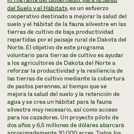
Suelo y agua
Informes anuales y financieros
Asociaciones empresariales
del Suelo y el Hábitat»
, es un esfuerzo
Historias de impacto
Donar
cooperativo destinado a mejorar la salud del
Donaciones planificadas
suelo y el hábitat de la fauna silvestre en las
Latinos en la agricultura
Blog
Sistemas alimentarios locales
tierras de cultivo de baja productividad
Podcasts
Informe de
Agricultura urbana
Publicaciones
repartidas por el paisaje rural de Dakota del
impacto 2024
Las mujeres en la agricultura
Boletín
Cursos cortos
Norte. El objetivo de este programa
Evento anual de reciclaje de productos electrónicos
Consultas de los medios de comunicación
Vídeos
voluntario para tierras de cultivo es ayudar
LEER EL INFORME
a los agricultores de Dakota del Norte a
reforzar la productividad y la resiliencia de
Programa de descuentos de NorthWestern Energy
Todos
Oportunidades de financiación
las tierras de cultivo mediante la cobertura
Servicios energéticos comerciales
contribuyen a la
Noticias
de pastos perennes, al tiempo que se
Servicios energéticos residenciales
resiliencia de la
LIHEAP
mejora la salud del suelo y la retención de
comunidad.
Centro de intercambio de información AgriSolar
agua y se crea un hábitat para la fauna
DONAR AHORA
Internship Hub
silvestre muy necesario, así como acceso
Buscar prácticas
para los cazadores. Un proyecto piloto de
Contratar a un becario
dos años y 6,5 millones de dólares abarcará
aproximadamente 10 000 acres. Todos los