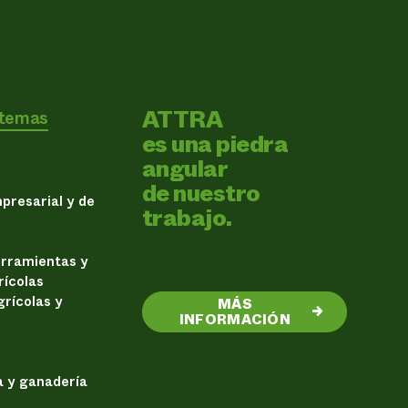
ATTRA
 temas
es una piedra
angular
de nuestro
presarial y de
trabajo.
erramientas y
rícolas
rícolas y
MÁS
→
INFORMACIÓN
a y ganadería