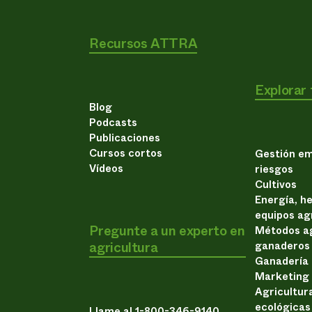
Recursos ATTRA
Explorar
Blog
Podcasts
Publicaciones
Cursos cortos
Gestión em
Vídeos
riesgos
Cultivos
Energía, h
equipos ag
Pregunte a un experto en
Métodos ag
agricultura
ganaderos
Ganadería
Marketing
Agricultur
ecológicas
Llame al 1-800-346-9140