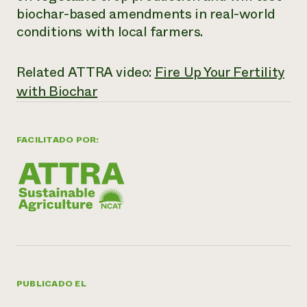
biochar-based amendments in real-world
¿Necesit
conditions with local farmers.
un exper
Related ATTRA video:
Fire Up Your Fertility
Llame a la lí
with Biochar
directa de 
1-800-346-9
FACILITADO POR:
PUBLICADO EL