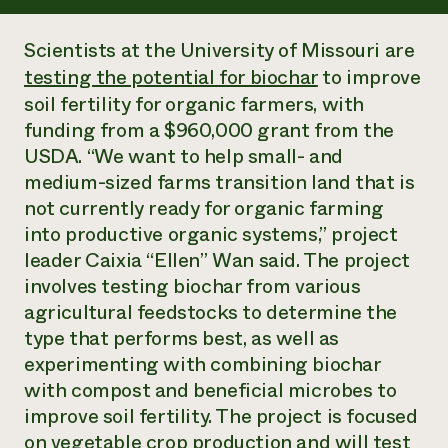
Suelo y agua
Informes anuales y financieros
Asociaciones empresariales
Historias de impacto
Donar
Scientists at the University of Missouri are
Donaciones planificadas
testing the potential for biochar
to improve
Latinos en la agricultura
Blog
Sistemas alimentarios locales
soil fertility for organic farmers, with
Podcasts
Informe de
Agricultura urbana
Publicaciones
funding from a $960,000 grant from the
impacto 2024
Las mujeres en la agricultura
Boletín
Cursos cortos
USDA. “We want to help small- and
Evento anual de reciclaje de productos electrónicos
Consultas de los medios de comunicación
Vídeos
medium-sized farms transition land that is
LEER EL INFORME
not currently ready for organic farming
into productive organic systems,” project
Programa de descuentos de NorthWestern Energy
Todos
Oportunidades de financiación
leader Caixia “Ellen” Wan said. The project
Servicios energéticos comerciales
contribuyen a la
Noticias
involves testing biochar from various
Servicios energéticos residenciales
resiliencia de la
LIHEAP
agricultural feedstocks to determine the
comunidad.
Centro de intercambio de información AgriSolar
type that performs best, as well as
DONAR AHORA
Internship Hub
experimenting with combining biochar
Buscar prácticas
with compost and beneficial microbes to
Contratar a un becario
improve soil fertility. The project is focused
on vegetable crop production and will test