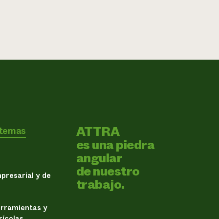
ATTRA
 temas
es una piedra
angular
de nuestro
presarial y de
trabajo.
erramientas y
rícolas