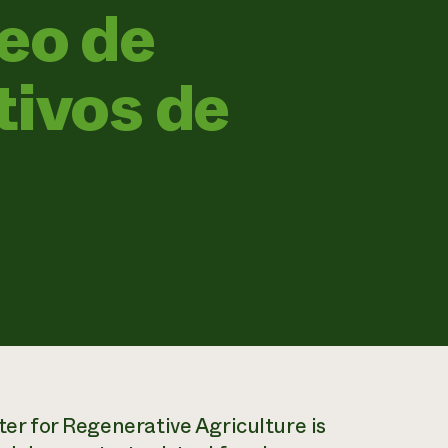
reo de
tivos de
ter for Regenerative Agriculture is