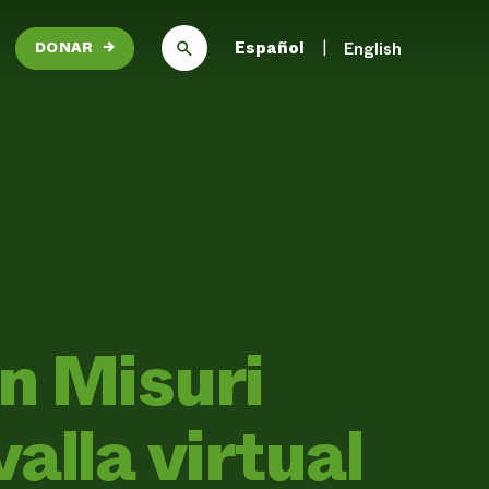
Español
English
DONAR
→
n Misuri
alla virtual