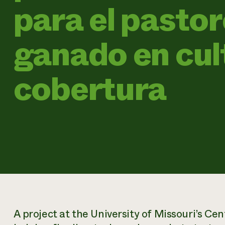
para el pasto
ganado en cul
cobertura
A project at the University of Missouri’s Cen