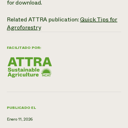
for download.
¿Necesit
un exper
Related ATTRA publication:
Quick Tips for
Agroforestry
Llame a la lí
directa de 
FACILITADO POR:
1-800-346-9
PUBLICADO EL
Enero 11, 2026