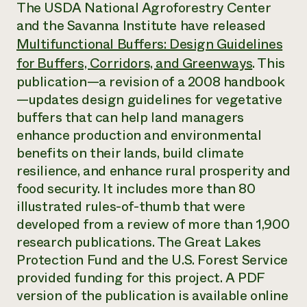
Suelo y agua
The USDA National Agroforestry Center
Informes anuales y financieros
Asociaciones empresariales
and the Savanna Institute have released
Historias de impacto
Donar
Multifunctional Buffers: Design Guidelines
Donaciones planificadas
Latinos en la agricultura
Blog
for Buffers, Corridors, and Greenways
. This
Sistemas alimentarios locales
Podcasts
Informe de
publication—a revision of a 2008 handbook
Agricultura urbana
Publicaciones
impacto 2024
—updates design guidelines for vegetative
Las mujeres en la agricultura
Boletín
Cursos cortos
Evento anual de reciclaje de productos electrónicos
Consultas de los medios de comunicación
buffers that can help land managers
Vídeos
LEER EL INFORME
enhance production and environmental
benefits on their lands, build climate
Programa de descuentos de NorthWestern Energy
Todos
resilience, and enhance rural prosperity and
Oportunidades de financiación
Servicios energéticos comerciales
contribuyen a la
Noticias
food security. It includes more than 80
Servicios energéticos residenciales
resiliencia de la
illustrated rules-of-thumb that were
LIHEAP
comunidad.
developed from a review of more than 1,900
Centro de intercambio de información AgriSolar
DONAR AHORA
research publications. The Great Lakes
Internship Hub
Buscar prácticas
Protection Fund and the U.S. Forest Service
Contratar a un becario
provided funding for this project. A PDF
version of the publication is available online