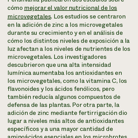
Suelo y agua
Informes anuales y financieros
cómo
mejorar el valor nutricional de los
Asociaciones empresariales
Historias de impacto
Donar
microvegetales
. Los estudios se centraron
Donaciones planificadas
en la adición de zinc a los microvegetales
Latinos en la agricultura
Blog
Sistemas alimentarios locales
durante su crecimiento y en el análisis de
Podcasts
Informe de
Agricultura urbana
Publicaciones
cómo los distintos niveles de exposición a la
impacto 2024
Las mujeres en la agricultura
Boletín
Cursos cortos
luz afectan a los niveles de nutrientes de los
Evento anual de reciclaje de productos electrónicos
Consultas de los medios de comunicación
Vídeos
microvegetales. Los investigadores
LEER EL INFORME
descubrieron que una alta intensidad
lumínica aumentaba los antioxidantes en
Programa de descuentos de NorthWestern Energy
Todos
Oportunidades de financiación
los microvegetales, como la vitamina C, los
Servicios energéticos comerciales
contribuyen a la
Noticias
flavonoides y los ácidos fenólicos, pero
Servicios energéticos residenciales
resiliencia de la
LIHEAP
también reducía algunos compuestos de
comunidad.
Centro de intercambio de información AgriSolar
defensa de las plantas. Por otra parte, la
DONAR AHORA
Internship Hub
adición de zinc mediante fertirrigación dio
Buscar prácticas
lugar a niveles más altos de antioxidantes
Contratar a un becario
específicos y a una mayor cantidad de
aminoácidos esenciales en los microbrotes.