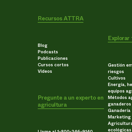
Recursos ATTRA
Explorar
Blog
Podcasts
Publicaciones
Cursos cortos
Gestión em
Vídeos
riesgos
Cultivos
Energía, h
equipos ag
Pregunte a un experto en
Métodos ag
agricultura
ganaderos
Ganadería
Marketing
Agricultur
ecológicas
Llame al 1-800-346-9140