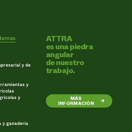
ATTRA
 temas
es una piedra
angular
de nuestro
presarial y de
trabajo.
erramientas y
rícolas
rícolas y
MÁS
→
INFORMACIÓN
a y ganadería