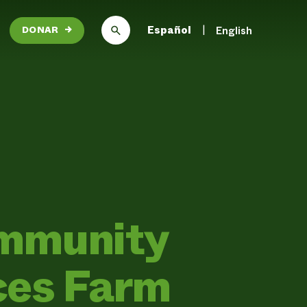
Español
English
DONAR
→
mmunity
ces Farm