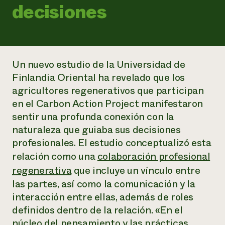
Suelo y agua
decisiones
Informes anuales y financieros
Asociaciones empresariales
Historias de impacto
Donar
Donaciones planificadas
Latinos en la agricultura
Blog
Sistemas alimentarios locales
Podcasts
Informe de
Agricultura urbana
Un nuevo estudio de la Universidad de
Publicaciones
impacto 2024
Las mujeres en la agricultura
Boletín
Cursos cortos
Finlandia Oriental ha revelado que los
Evento anual de reciclaje de productos electrónicos
Consultas de los medios de comunicación
Vídeos
agricultores regenerativos que participan
LEER EL INFORME
en el Carbon Action Project manifestaron
sentir una profunda conexión con la
Programa de descuentos de NorthWestern Energy
Todos
Oportunidades de financiación
naturaleza que guiaba sus decisiones
Servicios energéticos comerciales
contribuyen a la
Noticias
profesionales. El estudio conceptualizó esta
Servicios energéticos residenciales
resiliencia de la
LIHEAP
relación como una
colaboración profesional
comunidad.
Centro de intercambio de información AgriSolar
regenerativa
que incluye un vínculo entre
DONAR AHORA
Internship Hub
las partes, así como la comunicación y la
Buscar prácticas
interacción entre ellas, además de roles
Contratar a un becario
definidos dentro de la relación. «En el
núcleo del pensamiento y las prácticas