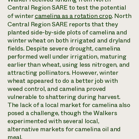
Suelo y agua
Informes anuales y financieros
Central Region SARE to test the potential
Asociaciones empresariales
Historias de impacto
Donar
of winter
camelina as a rotation crop
. North
Donaciones planificadas
Central Region SARE reports that they
Latinos en la agricultura
Blog
Sistemas alimentarios locales
planted side-by-side plots of camelina and
Podcasts
Informe de
Agricultura urbana
Publicaciones
winter wheat on both irrigated and dryland
impacto 2024
Las mujeres en la agricultura
Boletín
Cursos cortos
fields. Despite severe drought, camelina
Evento anual de reciclaje de productos electrónicos
Consultas de los medios de comunicación
Vídeos
performed well under irrigation, maturing
LEER EL INFORME
earlier than wheat, using less nitrogen, and
attracting pollinators. However, winter
Programa de descuentos de NorthWestern Energy
Todos
Oportunidades de financiación
wheat appeared to do a better job with
Servicios energéticos comerciales
contribuyen a la
Noticias
weed control, and camelina proved
Servicios energéticos residenciales
resiliencia de la
LIHEAP
vulnerable to shattering during harvest.
comunidad.
Centro de intercambio de información AgriSolar
The lack of a local market for camelina also
DONAR AHORA
Internship Hub
posed a challenge, though the Walkers
Buscar prácticas
experimented with several local,
Contratar a un becario
alternative markets for camelina oil and
meal.