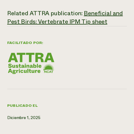
¿Necesit
Related ATTRA publication:
Beneficial and
un exper
Pest Birds: Vertebrate IPM Tip sheet
Llame a la lí
FACILITADO POR:
directa de 
1-800-346-9
PUBLICADO EL
Diciembre 1, 2025