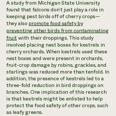
Suelo y agua
A study from Michigan State University
Informes anuales y financieros
Asociaciones empresariales
found that falcons don’t just play a role in
Historias de impacto
Donar
keeping pest birds off of cherry crops—
Donaciones planificadas
Latinos en la agricultura
Blog
they also
promote food safety by
Sistemas alimentarios locales
Podcasts
Informe de
preventing other birds from contaminating
Agricultura urbana
Publicaciones
impacto 2024
Las mujeres en la agricultura
fruit
with their droppings. This study
Boletín
Cursos cortos
Evento anual de reciclaje de productos electrónicos
Consultas de los medios de comunicación
Vídeos
involved placing nest boxes for kestrels in
LEER EL INFORME
cherry orchards. When kestrels used these
nest boxes and were present in orchards,
Programa de descuentos de NorthWestern Energy
Todos
fruit-crop damage by robins, grackles, and
Oportunidades de financiación
Servicios energéticos comerciales
contribuyen a la
Noticias
starlings was reduced more than tenfold. In
Servicios energéticos residenciales
resiliencia de la
addition, the presence of kestrels led to a
LIHEAP
comunidad.
three-fold reduction in bird droppings on
Centro de intercambio de información AgriSolar
DONAR AHORA
Internship Hub
branches. One implication of this research
Buscar prácticas
is that kestrels might be enlisted to help
Contratar a un becario
protect the food safety of other crops, such
as leafy greens.