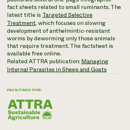
Suelo y agua
Informes anuales y financieros
fact sheets related to small ruminants. The
Asociaciones empresariales
Historias de impacto
Donar
latest title is
Targeted Selective
Donaciones planificadas
Treatment
, which focuses on slowing
Latinos en la agricultura
Blog
Sistemas alimentarios locales
development of anthelmintic-resistant
Podcasts
Informe de
Agricultura urbana
Publicaciones
worms by deworming only those animals
impacto 2024
Las mujeres en la agricultura
Boletín
Cursos cortos
that require treatment. The factsheet is
Evento anual de reciclaje de productos electrónicos
Consultas de los medios de comunicación
Vídeos
available free online.
LEER EL INFORME
Related ATTRA publication:
Managing
Internal Parasites in Sheep and Goats
Programa de descuentos de NorthWestern Energy
Todos
Oportunidades de financiación
Servicios energéticos comerciales
contribuyen a la
Noticias
Servicios energéticos residenciales
resiliencia de la
LIHEAP
FACILITADO POR:
comunidad.
Centro de intercambio de información AgriSolar
DONAR AHORA
Internship Hub
Buscar prácticas
Contratar a un becario