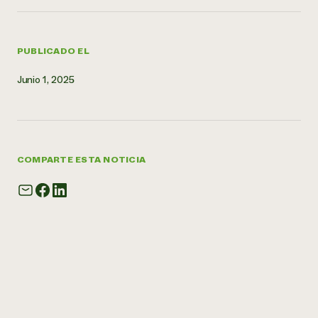
¿Necesit
un exper
PUBLICADO EL
Junio 1, 2025
Llame a la lí
directa de 
1-800-346-9
COMPARTE ESTA NOTICIA