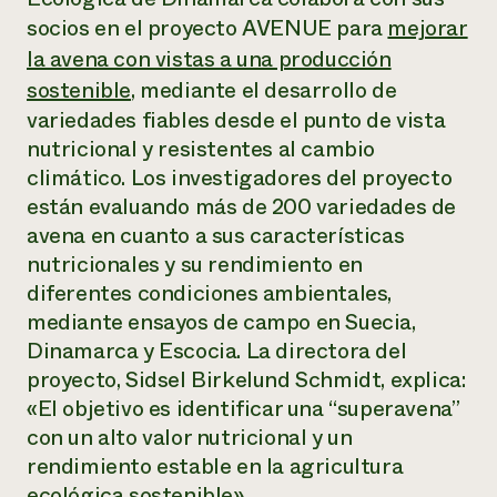
Suelo y agua
Informes anuales y financieros
socios en el proyecto AVENUE para
mejorar
Asociaciones empresariales
Historias de impacto
Donar
la avena con vistas a una producción
Donaciones planificadas
sostenible
, mediante el desarrollo de
Latinos en la agricultura
Blog
Sistemas alimentarios locales
variedades fiables desde el punto de vista
Podcasts
Informe de
Agricultura urbana
Publicaciones
nutricional y resistentes al cambio
impacto 2024
Las mujeres en la agricultura
Boletín
Cursos cortos
climático. Los investigadores del proyecto
Evento anual de reciclaje de productos electrónicos
Consultas de los medios de comunicación
Vídeos
están evaluando más de 200 variedades de
LEER EL INFORME
avena en cuanto a sus características
nutricionales y su rendimiento en
Programa de descuentos de NorthWestern Energy
Todos
Oportunidades de financiación
diferentes condiciones ambientales,
Servicios energéticos comerciales
contribuyen a la
Noticias
Servicios energéticos residenciales
mediante ensayos de campo en Suecia,
resiliencia de la
LIHEAP
Dinamarca y Escocia. La directora del
comunidad.
Centro de intercambio de información AgriSolar
proyecto, Sidsel Birkelund Schmidt, explica:
DONAR AHORA
Internship Hub
«El objetivo es identificar una “superavena”
Buscar prácticas
con un alto valor nutricional y un
Contratar a un becario
rendimiento estable en la agricultura
ecológica sostenible».