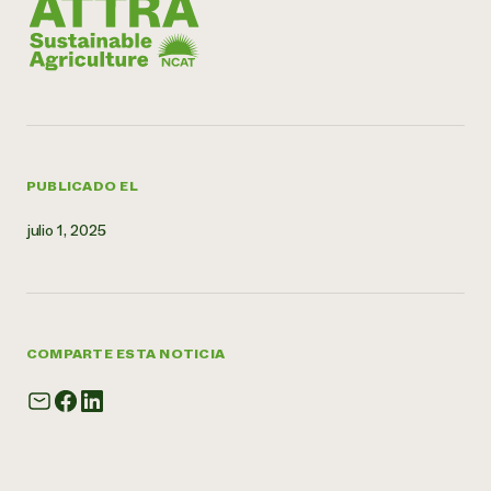
¿Necesit
un exper
Llame a la lí
directa de 
PUBLICADO EL
1-800-346-9
julio 1, 2025
COMPARTE ESTA NOTICIA