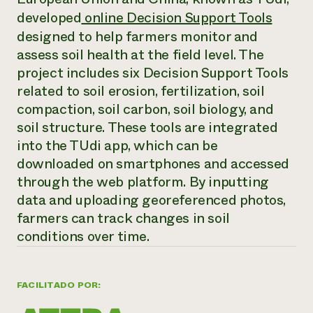
Suelo y agua
Informes anuales y financieros
developed
online Decision Support Tools
Asociaciones empresariales
Historias de impacto
Donar
designed to help farmers monitor and
Donaciones planificadas
assess soil health at the field level. The
Latinos en la agricultura
Blog
Sistemas alimentarios locales
project includes six Decision Support Tools
Podcasts
Informe de
Agricultura urbana
Publicaciones
related to soil erosion, fertilization, soil
impacto 2024
Las mujeres en la agricultura
Boletín
Cursos cortos
compaction, soil carbon, soil biology, and
Evento anual de reciclaje de productos electrónicos
Consultas de los medios de comunicación
Vídeos
soil structure. These tools are integrated
LEER EL INFORME
into the TUdi app, which can be
downloaded on smartphones and accessed
Programa de descuentos de NorthWestern Energy
Todos
Oportunidades de financiación
through the web platform. By inputting
Servicios energéticos comerciales
contribuyen a la
Noticias
data and uploading georeferenced photos,
Servicios energéticos residenciales
resiliencia de la
LIHEAP
farmers can track changes in soil
comunidad.
Centro de intercambio de información AgriSolar
conditions over time.
DONAR AHORA
Internship Hub
Buscar prácticas
Contratar a un becario
FACILITADO POR: