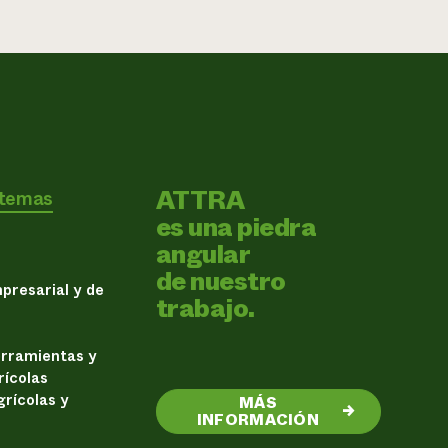
ATTRA
 temas
es una piedra
angular
de nuestro
presarial y de
trabajo.
erramientas y
rícolas
rícolas y
MÁS
→
INFORMACIÓN