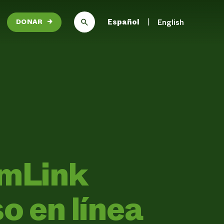
Español
English
DONAR
→
rmLink
o en línea