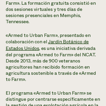
Suelo y agua
Farm». La formación gratuita consistió en
Informes anuales y financieros
Asociaciones empresariales
Historias de impacto
dos sesiones virtuales y tres días de
Donar
sesiones presenciales en Memphis,
Donaciones planificadas
Latinos en la agricultura
Blog
Tennessee.
Sistemas alimentarios locales
Podcasts
Informe de
Agricultura urbana
Publicaciones
impacto 2024
Las mujeres en la agricultura
«Armed to Urban Farm», presentado en
Boletín
Cursos cortos
Evento anual de reciclaje de productos electrónicos
Consultas de los medios de comunicación
Vídeos
colaboración con el
Jardín Botánico de
LEER EL INFORME
Estados Unidos
, es una iniciativa derivada
del programa «Armed to Farm» del NCAT.
Programa de descuentos de NorthWestern Energy
Todos
Oportunidades de financiación
Desde 2013, más de 900 veteranos
Servicios energéticos comerciales
contribuyen a la
Noticias
agricultores han recibido formación en
Servicios energéticos residenciales
resiliencia de la
agricultura sostenible a través de «Armed
LIHEAP
comunidad.
Centro de intercambio de información AgriSolar
to Farm».
DONAR AHORA
Internship Hub
Buscar prácticas
El programa «Armed to Urban Farm» se
Contratar a un becario
distingue por centrarse específicamente en
la gestión de una explotación agrícola en la