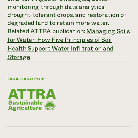
monitoring through data analytics,
¿Necesit
drought-tolerant crops, and restoration of
un exper
degraded land to retain more water.
Related ATTRA publication:
Managing Soils
Llame a la lí
for Water: How Five Principles of Soil
directa de 
Health Support Water Infiltration and
1-800-346-9
Storage
FACILITADO POR: