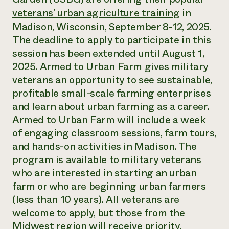
Suelo y agua
Informes anuales y financieros
veterans’ urban agriculture training
in
Asociaciones empresariales
Historias de impacto
Donar
Madison, Wisconsin, September 8-12, 2025.
Donaciones planificadas
The deadline to apply to participate in this
Latinos en la agricultura
Blog
Sistemas alimentarios locales
session has been extended until August 1,
Podcasts
Informe de
Agricultura urbana
Publicaciones
2025. Armed to Urban Farm gives military
impacto 2024
Las mujeres en la agricultura
Boletín
Cursos cortos
veterans an opportunity to see sustainable,
Evento anual de reciclaje de productos electrónicos
Consultas de los medios de comunicación
Vídeos
profitable small-scale farming enterprises
LEER EL INFORME
and learn about urban farming as a career.
Armed to Urban Farm will include a week
Programa de descuentos de NorthWestern Energy
Todos
Oportunidades de financiación
of engaging classroom sessions, farm tours,
Servicios energéticos comerciales
contribuyen a la
Noticias
and hands-on activities in Madison. The
Servicios energéticos residenciales
resiliencia de la
LIHEAP
program is available to military veterans
comunidad.
Centro de intercambio de información AgriSolar
who are interested in starting an urban
DONAR AHORA
Internship Hub
farm or who are beginning urban farmers
Buscar prácticas
(less than 10 years). All veterans are
Contratar a un becario
welcome to apply, but those from the
Midwest region will receive priority.