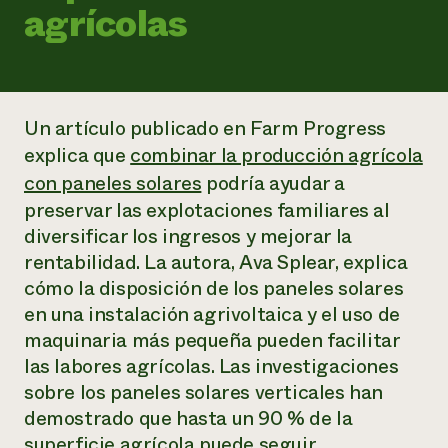
Suelo y agua
agrícolas
Informes anuales y financieros
Asociaciones empresariales
Historias de impacto
Donar
Donaciones planificadas
Latinos en la agricultura
Blog
Sistemas alimentarios locales
Podcasts
Informe de
Agricultura urbana
Un artículo publicado en
Farm Progress
Publicaciones
impacto 2024
Las mujeres en la agricultura
Boletín
Cursos cortos
explica que
combinar la producción agrícola
Evento anual de reciclaje de productos electrónicos
Consultas de los medios de comunicación
Vídeos
con paneles solares
podría ayudar a
LEER EL INFORME
preservar las explotaciones familiares al
diversificar los ingresos y mejorar la
Programa de descuentos de NorthWestern Energy
Todos
Oportunidades de financiación
rentabilidad. La autora, Ava Splear, explica
Servicios energéticos comerciales
contribuyen a la
Noticias
cómo la disposición de los paneles solares
Servicios energéticos residenciales
resiliencia de la
LIHEAP
en una instalación agrivoltaica y el uso de
comunidad.
Centro de intercambio de información AgriSolar
maquinaria más pequeña pueden facilitar
DONAR AHORA
Internship Hub
las labores agrícolas. Las investigaciones
Buscar prácticas
sobre los paneles solares verticales han
Contratar a un becario
demostrado que hasta un 90 % de la
superficie agrícola puede seguir