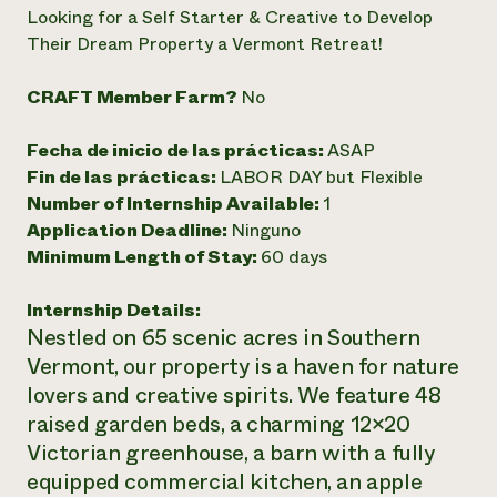
Suelo y agua
Informes anuales y financieros
Looking for a Self Starter & Creative to Develop
Asociaciones empresariales
Historias de impacto
Their Dream Property a Vermont Retreat!
Donar
Donaciones planificadas
Latinos en la agricultura
Blog
CRAFT Member Farm?
No
Sistemas alimentarios locales
Podcasts
Informe de
Agricultura urbana
Publicaciones
Fecha de inicio de las prácticas:
ASAP
impacto 2024
Las mujeres en la agricultura
Boletín
Cursos cortos
Fin de las prácticas:
LABOR DAY but Flexible
Evento anual de reciclaje de productos electrónicos
Consultas de los medios de comunicación
Vídeos
Number of Internship Available:
1
LEER EL INFORME
Application Deadline:
Ninguno
Minimum Length of Stay:
60 days
Programa de descuentos de NorthWestern Energy
Todos
Oportunidades de financiación
Servicios energéticos comerciales
contribuyen a la
Noticias
Internship Details:
Servicios energéticos residenciales
resiliencia de la
Nestled on 65 scenic acres in Southern
LIHEAP
comunidad.
Vermont, our property is a haven for nature
Centro de intercambio de información AgriSolar
DONAR AHORA
Internship Hub
lovers and creative spirits. We feature 48
Buscar prácticas
raised garden beds, a charming 12×20
Contratar a un becario
Victorian greenhouse, a barn with a fully
equipped commercial kitchen, an apple