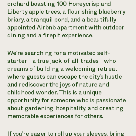
orchard boasting 100 Honeycrisp and
¿Necesit
Liberty apple trees, a flourishing blueberry
briary, a tranquil pond, and a beautifully
un exper
appointed Airbnb apartment with outdoor
dining and a firepit experience.
Llame a la lí
directa de 
We’re searching for a motivated self-
1-800-346-9
starter—a true jack-of-all-trades—who
dreams of building a welcoming retreat
where guests can escape the city’s hustle
and rediscover the joys of nature and
childhood wonder. This is a unique
opportunity for someone who is passionate
about gardening, hospitality, and creating
memorable experiences for others.
If you’re eager to roll up your sleeves, bring