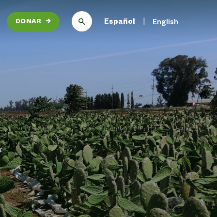
Español
English
DONAR
→