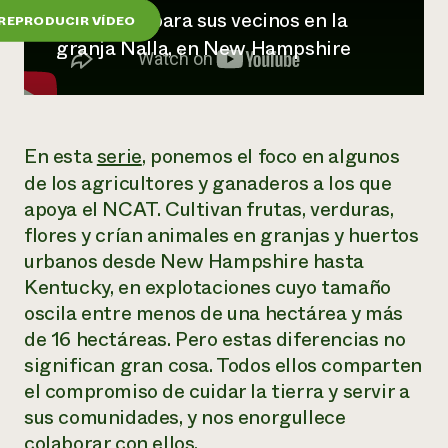
Suelo y agua
Informes anuales y financieros
alimentos para sus vecinos en la
REPRODUCIR VÍDEO
Asociaciones empresariales
Historias de impacto
Donar
granja Nalla, en New Hampshire
Donaciones planificadas
Latinos en la agricultura
Blog
Sistemas alimentarios locales
Podcasts
Informe de
Agricultura urbana
Publicaciones
impacto 2024
Las mujeres en la agricultura
Boletín
Cursos cortos
En esta
serie
, ponemos el foco en algunos
Evento anual de reciclaje de productos electrónicos
Consultas de los medios de comunicación
Vídeos
de los agricultores y ganaderos a los que
LEER EL INFORME
apoya el NCAT. Cultivan frutas, verduras,
flores y crían animales en granjas y huertos
Programa de descuentos de NorthWestern Energy
Todos
Oportunidades de financiación
urbanos desde New Hampshire hasta
Servicios energéticos comerciales
contribuyen a la
Noticias
Kentucky, en explotaciones cuyo tamaño
Servicios energéticos residenciales
resiliencia de la
LIHEAP
oscila entre menos de una hectárea y más
comunidad.
Centro de intercambio de información AgriSolar
de 16 hectáreas. Pero estas diferencias no
DONAR AHORA
Internship Hub
significan gran cosa. Todos ellos comparten
Buscar prácticas
el compromiso de cuidar la tierra y servir a
Contratar a un becario
sus comunidades, y nos enorgullece
colaborar con ellos.