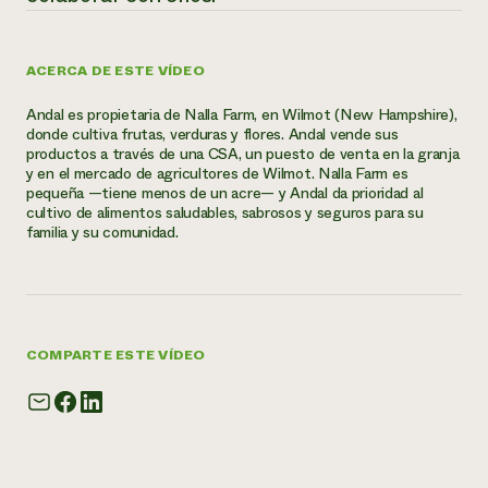
¿Necesit
un exper
ACERCA DE ESTE VÍDEO
Andal es propietaria de Nalla Farm, en Wilmot (New Hampshire),
Llame a la lí
donde cultiva frutas, verduras y flores. Andal vende sus
productos a través de una CSA, un puesto de venta en la granja
directa de 
y en el mercado de agricultores de Wilmot. Nalla Farm es
1-800-346-9
pequeña —tiene menos de un acre— y Andal da prioridad al
cultivo de alimentos saludables, sabrosos y seguros para su
familia y su comunidad.
COMPARTE ESTE VÍDEO