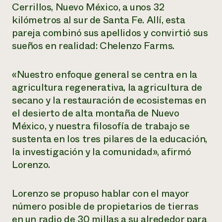
Suelo y agua
Cerrillos, Nuevo México, a unos 32
Informes anuales y financieros
Asociaciones empresariales
Historias de impacto
kilómetros al sur de Santa Fe. Allí, esta
Donar
pareja combinó sus apellidos y convirtió sus
Donaciones planificadas
Latinos en la agricultura
Blog
sueños en realidad: Chelenzo Farms.
Sistemas alimentarios locales
Podcasts
Informe de
Agricultura urbana
Publicaciones
impacto 2024
Las mujeres en la agricultura
Boletín
«Nuestro enfoque general se centra en la
Cursos cortos
Evento anual de reciclaje de productos electrónicos
Consultas de los medios de comunicación
Vídeos
agricultura regenerativa, la agricultura de
LEER EL INFORME
secano y la restauración de ecosistemas en
el desierto de alta montaña de Nuevo
Programa de descuentos de NorthWestern Energy
Todos
Oportunidades de financiación
México, y nuestra filosofía de trabajo se
Servicios energéticos comerciales
contribuyen a la
Noticias
sustenta en los tres pilares de la educación,
Servicios energéticos residenciales
resiliencia de la
la investigación y la comunidad», afirmó
LIHEAP
comunidad.
Centro de intercambio de información AgriSolar
Lorenzo.
DONAR AHORA
Internship Hub
Buscar prácticas
Lorenzo se propuso hablar con el mayor
Contratar a un becario
número posible de propietarios de tierras
en un radio de 30 millas a su alrededor para