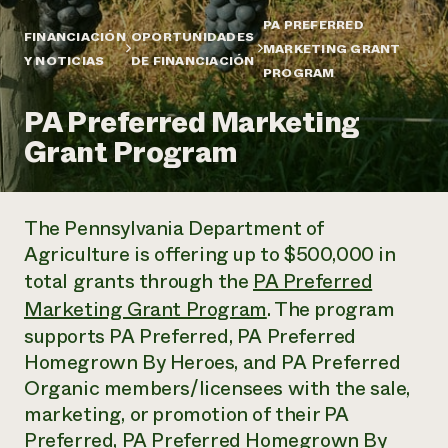
Suelo y agua
Informes anuales y financieros
Asociaciones empresariales
PA PREFERRED
Historias de impacto
FINANCIACIÓN
OPORTUNIDADES
Donar
MARKETING GRANT
Y NOTICIAS
DE FINANCIACIÓN
Donaciones planificadas
PROGRAM
Latinos en la agricultura
Blog
Sistemas alimentarios locales
Podcasts
Informe de
PA Preferred Marketing
Agricultura urbana
Publicaciones
impacto 2024
Las mujeres en la agricultura
Grant Program
Boletín
Cursos cortos
Evento anual de reciclaje de productos electrónicos
Consultas de los medios de comunicación
Vídeos
LEER EL INFORME
The Pennsylvania Department of
Programa de descuentos de NorthWestern Energy
Todos
Oportunidades de financiación
Agriculture is offering up to $500,000 in
Servicios energéticos comerciales
contribuyen a la
Noticias
total grants through the
PA Preferred
Servicios energéticos residenciales
resiliencia de la
Marketing Grant Program
. The program
LIHEAP
comunidad.
Centro de intercambio de información AgriSolar
supports PA Preferred, PA Preferred
DONAR AHORA
Internship Hub
Homegrown By Heroes, and PA Preferred
Buscar prácticas
Organic members/licensees with the sale,
Contratar a un becario
marketing, or promotion of their PA
Preferred, PA Preferred Homegrown By