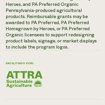
Heroes, and PA Preferred Organic
¿Necesit
Pennsylvania-produced agricultural
un exper
products. Reimbursable grants may be
awarded to PA Preferred, PA Preferred
Llame a la lí
Homegrown by Heroes, or PA Preferred
Organic licensees to support redesigning
directa de 
product labels, signage, or market displays
1-800-346-9
to include the program logos.
FACILITADO POR: