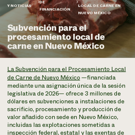
Suelo y agua
DE
Informes anuales y financieros
Y NOTICIAS
LOCAL DE CARNE EN
Asociaciones empresariales
FINANCIACIÓN
Historias de impacto
Donar
NUEVO MÉXICO
Donaciones planificadas
Latinos en la agricultura
Subvención para el
Blog
Sistemas alimentarios locales
Podcasts
Informe de
procesamiento local de
Agricultura urbana
Publicaciones
impacto 2024
Las mujeres en la agricultura
carne en Nuevo México
Boletín
Cursos cortos
Evento anual de reciclaje de productos electrónicos
Consultas de los medios de comunicación
Vídeos
LEER EL INFORME
La Subvención para el Procesamiento Local
Programa de descuentos de NorthWestern Energy
Todos
Oportunidades de financiación
de Carne de Nuevo México
—financiada
Servicios energéticos comerciales
contribuyen a la
Noticias
mediante una asignación única de la sesión
Servicios energéticos residenciales
resiliencia de la
legislativa de 2026— ofrece 3 millones de
LIHEAP
comunidad.
Centro de intercambio de información AgriSolar
dólares en subvenciones a instalaciones de
DONAR AHORA
Internship Hub
sacrificio, procesamiento y producción de
Buscar prácticas
valor añadido con sede en Nuevo México,
Contratar a un becario
incluidas las explotaciones sometidas a
inspección federal, estatal y las exentas de