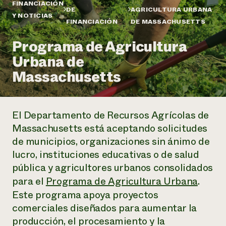
Suelo y agua
FINANCIACIÓN
Informes anuales y financieros
DE
AGRICULTURA URBANA
Asociaciones empresariales
Y NOTICIAS
Historias de impacto
Donar
FINANCIACIÓN
DE MASSACHUSETTS
Donaciones planificadas
Latinos en la agricultura
Programa de Agricultura
Blog
Sistemas alimentarios locales
Podcasts
Informe de
Urbana de
Agricultura urbana
Publicaciones
impacto 2024
Las mujeres en la agricultura
Massachusetts
Boletín
Cursos cortos
Evento anual de reciclaje de productos electrónicos
Consultas de los medios de comunicación
Vídeos
LEER EL INFORME
El Departamento de Recursos Agrícolas de
Programa de descuentos de NorthWestern Energy
Todos
Oportunidades de financiación
Massachusetts está aceptando solicitudes
Servicios energéticos comerciales
contribuyen a la
Noticias
de municipios, organizaciones sin ánimo de
Servicios energéticos residenciales
resiliencia de la
lucro, instituciones educativas o de salud
LIHEAP
comunidad.
Centro de intercambio de información AgriSolar
pública y agricultores urbanos consolidados
DONAR AHORA
Internship Hub
para el
Programa de Agricultura Urbana
.
Buscar prácticas
Este programa apoya proyectos
Contratar a un becario
comerciales diseñados para aumentar la
producción, el procesamiento y la