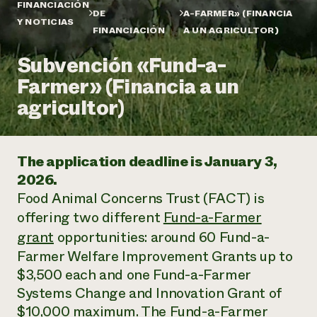
Suelo y agua
FINANCIACIÓN
Informes anuales y financieros
DE
A-FARMER» (FINANCIA
Asociaciones empresariales
Y NOTICIAS
Historias de impacto
Donar
FINANCIACIÓN
A UN AGRICULTOR)
Donaciones planificadas
Latinos en la agricultura
Subvención «Fund-a-
Blog
Sistemas alimentarios locales
Podcasts
Informe de
Farmer» (Financia a un
Agricultura urbana
Publicaciones
impacto 2024
Las mujeres en la agricultura
agricultor)
Boletín
Cursos cortos
Evento anual de reciclaje de productos electrónicos
Consultas de los medios de comunicación
Vídeos
LEER EL INFORME
The application deadline is January 3,
Programa de descuentos de NorthWestern Energy
Todos
Oportunidades de financiación
2026.
Servicios energéticos comerciales
contribuyen a la
Noticias
Food Animal Concerns Trust (FACT) is
Servicios energéticos residenciales
resiliencia de la
offering two different
Fund-a-Farmer
LIHEAP
comunidad.
Centro de intercambio de información AgriSolar
grant
opportunities: around 60 Fund-a-
DONAR AHORA
Internship Hub
Farmer Welfare Improvement Grants up to
Buscar prácticas
$3,500 each and one Fund-a-Farmer
Contratar a un becario
Systems Change and Innovation Grant of
$10,000 maximum. The Fund-a-Farmer