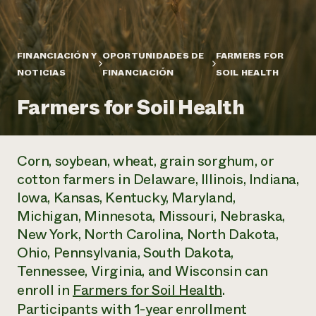
Suelo y agua
Informes anuales y financieros
Asociaciones empresariales
Historias de impacto
Donar
Donaciones planificadas
Latinos en la agricultura
FINANCIACIÓN Y
OPORTUNIDADES DE
FARMERS FOR
Blog
Sistemas alimentarios locales
NOTICIAS
FINANCIACIÓN
SOIL HEALTH
Podcasts
Informe de
Agricultura urbana
Publicaciones
impacto 2024
Las mujeres en la agricultura
Farmers for Soil Health
Boletín
Cursos cortos
Evento anual de reciclaje de productos electrónicos
Consultas de los medios de comunicación
Vídeos
LEER EL INFORME
Corn, soybean, wheat, grain sorghum, or
Programa de descuentos de NorthWestern Energy
Todos
Oportunidades de financiación
cotton farmers in Delaware, Illinois, Indiana,
Servicios energéticos comerciales
contribuyen a la
Noticias
Iowa, Kansas, Kentucky, Maryland,
Servicios energéticos residenciales
resiliencia de la
Michigan, Minnesota, Missouri, Nebraska,
LIHEAP
comunidad.
Centro de intercambio de información AgriSolar
New York, North Carolina, North Dakota,
DONAR AHORA
Internship Hub
Ohio, Pennsylvania, South Dakota,
Buscar prácticas
Tennessee, Virginia, and Wisconsin can
Contratar a un becario
enroll in
Farmers for Soil Health
.
Participants with 1-year enrollment