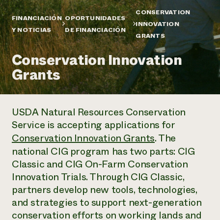
Suelo y agua
Informes anuales y financieros
Asociaciones empresariales
CONSERVATION
Historias de impacto
FINANCIACIÓN
OPORTUNIDADES
Donar
INNOVATION
Y NOTICIAS
DE FINANCIACIÓN
Donaciones planificadas
GRANTS
Latinos en la agricultura
Blog
Sistemas alimentarios locales
Podcasts
Informe de
Conservation Innovation
Agricultura urbana
Publicaciones
impacto 2024
Las mujeres en la agricultura
Grants
Boletín
Cursos cortos
Evento anual de reciclaje de productos electrónicos
Consultas de los medios de comunicación
Vídeos
LEER EL INFORME
USDA Natural Resources Conservation
Programa de descuentos de NorthWestern Energy
Todos
Oportunidades de financiación
Service is accepting applications for
Servicios energéticos comerciales
contribuyen a la
Noticias
Conservation Innovation Grants
. The
Servicios energéticos residenciales
resiliencia de la
national CIG program has two parts: CIG
LIHEAP
comunidad.
Centro de intercambio de información AgriSolar
Classic and CIG On-Farm Conservation
DONAR AHORA
Internship Hub
Innovation Trials. Through CIG Classic,
Buscar prácticas
partners develop new tools, technologies,
Contratar a un becario
and strategies to support next-generation
conservation efforts on working lands and