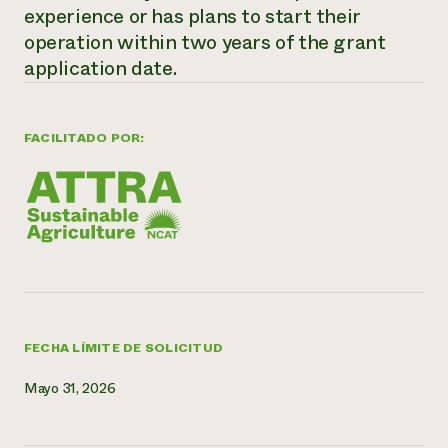
experience or has plans to start their
¿Necesit
operation within two years of the grant
un exper
application date.
Llame a la lí
FACILITADO POR:
directa de 
1-800-346-9
FECHA LÍMITE DE SOLICITUD
Mayo 31, 2026