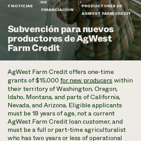
Suelo y agua
DE
Informes anuales y financieros
Y NOTICIAS
PRODUCTORES DE
Asociaciones empresariales
FINANCIACIÓN
Historias de impacto
Donar
AGWEST FARM CREDIT
Donaciones planificadas
Latinos en la agricultura
Subvención para nuevos
Blog
Sistemas alimentarios locales
Podcasts
Informe de
productores de AgWest
Agricultura urbana
Publicaciones
impacto 2024
Las mujeres en la agricultura
Farm Credit
Boletín
Cursos cortos
Evento anual de reciclaje de productos electrónicos
Consultas de los medios de comunicación
Vídeos
LEER EL INFORME
AgWest Farm Credit offers one-time
Programa de descuentos de NorthWestern Energy
Todos
Oportunidades de financiación
grants of $15,000
for new producers
within
Servicios energéticos comerciales
contribuyen a la
Noticias
their territory of Washington, Oregon,
Servicios energéticos residenciales
resiliencia de la
Idaho, Montana, and parts of California,
LIHEAP
comunidad.
Centro de intercambio de información AgriSolar
Nevada, and Arizona. Eligible applicants
DONAR AHORA
Internship Hub
must be 18 years of age, not a current
Buscar prácticas
AgWest Farm Credit loan customer, and
Contratar a un becario
must be a full or part-time agriculturalist
who has two years or less of operational