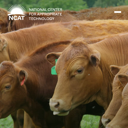
Ir al contenido principal
Misión y visión
Historia
ATTRA
ATTRA
Abundante Ogallala
Biochar Policy Project
Liderazgo
Pastoreo regenerativo
Gestión empresarial y de riesgos
Personal
Tierra para el agua
Cultivos
Regiones
Programa de transición a la asociación orgánica
Energía, herramientas y equipos agrícolas
Consejo de Administración
Programa de mejora de la calidad de la lana
Métodos agrícolas y ganaderos
Formación "Armed to Farm
Carreras profesionales
Ganadería
Calendario de actos
Marketing
Agricultura y ganadería ecológicas
Armados para cultivar