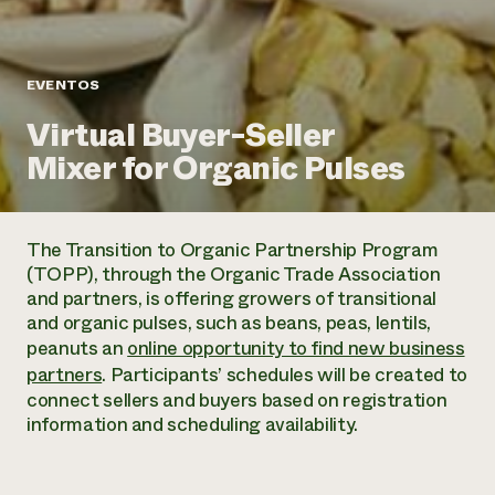
Suelo y agua
Informes anuales y financieros
Asociaciones empresariales
Historias de impacto
Donar
Donaciones planificadas
EVENTOS
Latinos en la agricultura
Blog
Sistemas alimentarios locales
Podcasts
Informe de
Virtual Buyer-Seller
Agricultura urbana
Publicaciones
impacto 2024
Las mujeres en la agricultura
Mixer for Organic Pulses
Boletín
Cursos cortos
Evento anual de reciclaje de productos electrónicos
Consultas de los medios de comunicación
Vídeos
LEER EL INFORME
The Transition to Organic Partnership Program
Programa de descuentos de NorthWestern Energy
Todos
(TOPP), through the Organic Trade Association
Oportunidades de financiación
Servicios energéticos comerciales
contribuyen a la
and partners, is offering growers of transitional
Noticias
Servicios energéticos residenciales
and organic pulses, such as beans, peas, lentils,
resiliencia de la
LIHEAP
peanuts an
online opportunity to find new business
comunidad.
Centro de intercambio de información AgriSolar
partners
. Participants’ schedules will be created to
DONAR AHORA
Internship Hub
connect sellers and buyers based on registration
Buscar prácticas
information and scheduling availability.
Contratar a un becario