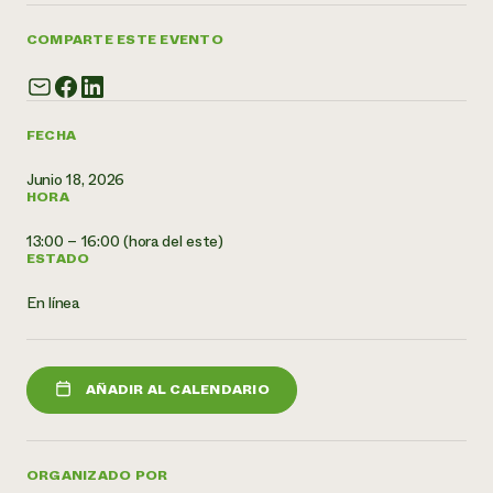
¿Necesit
COMPARTE ESTE EVENTO
un exper
Llame a la lí
FECHA
directa de 
Junio 18, 2026
1-800-346-9
HORA
13:00 – 16:00 (hora del este)
ESTADO
En línea
AÑADIR AL CALENDARIO
ORGANIZADO POR