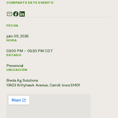
COMPARTE ESTE EVENTO
¿Necesit
un exper
FECHA
Llame a la lí
julio 09, 2026
directa de 
HORA
1-800-346-9
03:00 PM – 05:30 PM CDT
ESTADO
Presencial
UBICACIÓN
Breda Ag Solutions
13423 Kittyhawk Avenue, Carroll, Iowa 51401