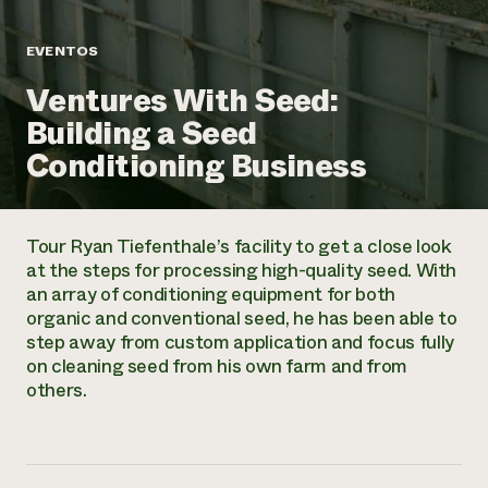
Suelo y agua
Informes anuales y financieros
Asociaciones empresariales
Historias de impacto
Donar
EVENTOS
Donaciones planificadas
Latinos en la agricultura
Ventures With Seed:
Blog
Sistemas alimentarios locales
Podcasts
Informe de
Building a Seed
Agricultura urbana
Publicaciones
impacto 2024
Las mujeres en la agricultura
Conditioning Business
Boletín
Cursos cortos
Evento anual de reciclaje de productos electrónicos
Consultas de los medios de comunicación
Vídeos
LEER EL INFORME
Tour Ryan Tiefenthale’s facility to get a close look
Programa de descuentos de NorthWestern Energy
Todos
at the steps for processing high-quality seed. With
Oportunidades de financiación
Servicios energéticos comerciales
contribuyen a la
an array of conditioning equipment for both
Noticias
Servicios energéticos residenciales
organic and conventional seed, he has been able to
resiliencia de la
LIHEAP
step away from custom application and focus fully
comunidad.
Centro de intercambio de información AgriSolar
on cleaning seed from his own farm and from
DONAR AHORA
Internship Hub
others.
Buscar prácticas
Contratar a un becario